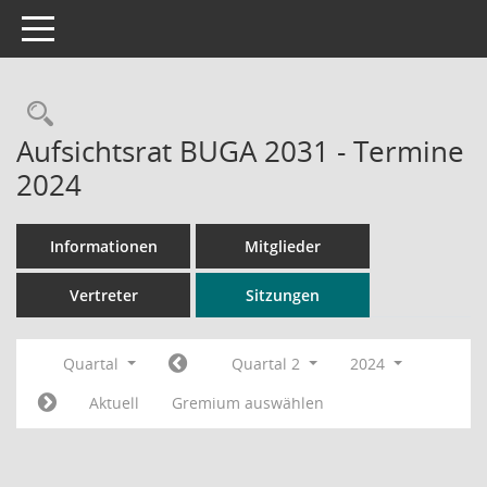
Toggle navigation
Rechercheauswahl
Aufsichtsrat BUGA 2031 - Termine
2024
Informationen
Mitglieder
Vertreter
Sitzungen
Quartal
Quartal 2
2024
Aktuell
Gremium auswählen