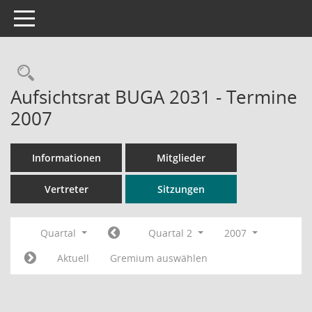
Toggle navigation
Rechercheauswahl
Aufsichtsrat BUGA 2031 - Termine
2007
Informationen
Mitglieder
Vertreter
Sitzungen
Quartal
Quartal 2
2007
Aktuell
Gremium auswählen