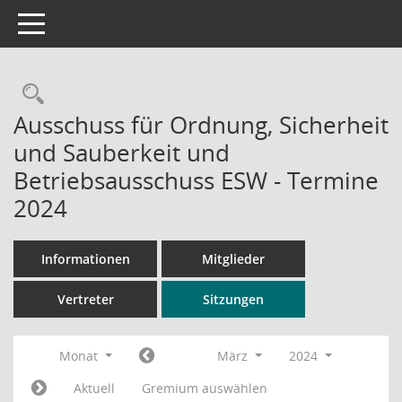
Toggle navigation
Rechercheauswahl
Ausschuss für Ordnung, Sicherheit
und Sauberkeit und
Betriebsausschuss ESW - Termine
2024
Informationen
Mitglieder
Vertreter
Sitzungen
Monat
März
2024
Aktuell
Gremium auswählen