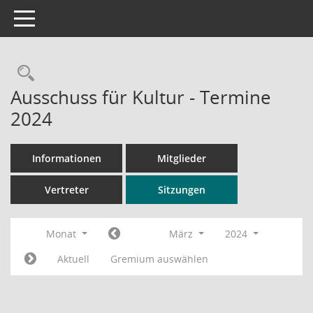
Toggle navigation
Rechercheauswahl
Ausschuss für Kultur - Termine
2024
Informationen
Mitglieder
Vertreter
Sitzungen
Monat
März
2024
Aktuell
Gremium auswählen