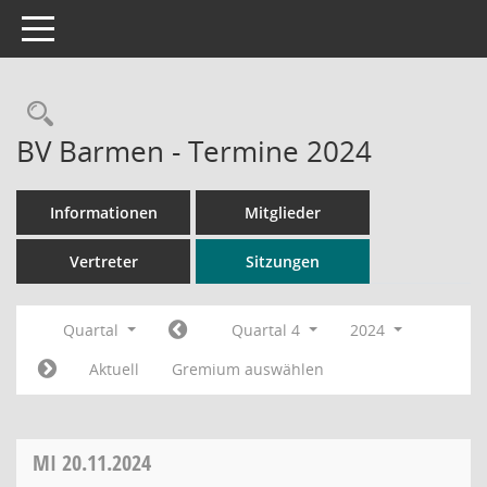
Toggle navigation
Rechercheauswahl
BV Barmen - Termine 2024
Informationen
Mitglieder
Vertreter
Sitzungen
Quartal
Quartal 4
2024
Aktuell
Gremium auswählen
MI
20.11.2024