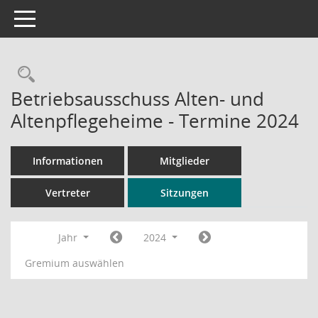
Toggle navigation
Rechercheauswahl
Betriebsausschuss Alten- und
Altenpflegeheime - Termine 2024
Informationen
Mitglieder
Vertreter
Sitzungen
Jahr
2024
Gremium auswählen