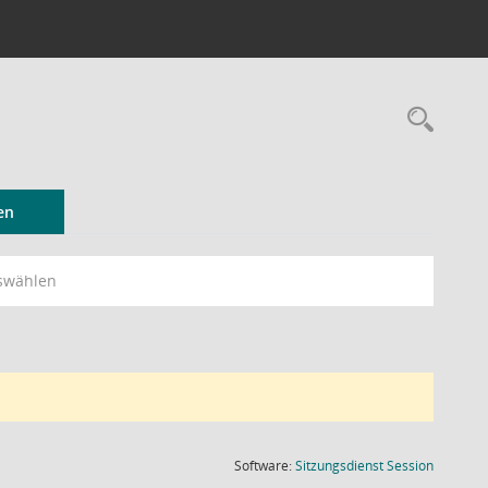
Rec
en
swählen
(Wird in
Software:
Sitzungsdienst
Session