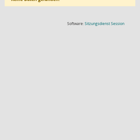
(Wird in
Software:
Sitzungsdienst
Session