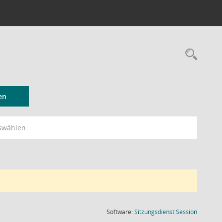
Rec
en
swählen
(Wird in
Software:
Sitzungsdienst
Session