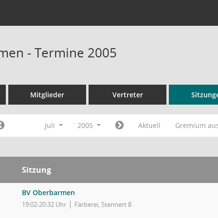
men - Termine 2005
Mitglieder
Vertreter
Sitzung
Juli
2005
Aktuell
Gremium au
Sitzung
BV Oberbarmen
19:02-20:32 Uhr
Färberei, Stennert 8