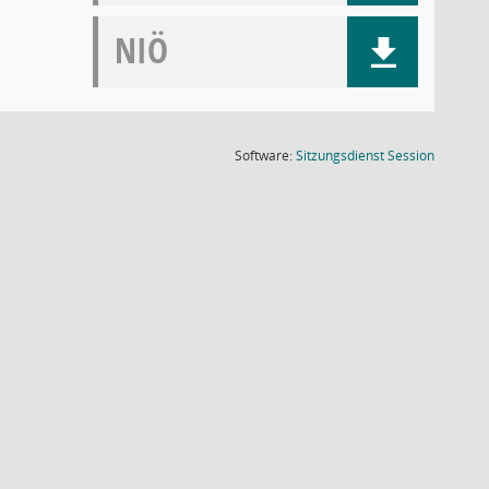
NIÖ
(Wird in
Software:
Sitzungsdienst
Session