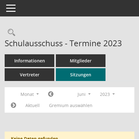
Toggle navigation
Rechercheauswahl
Schulausschuss - Termine 2023
Informationen
Mitglieder
Vertreter
Sitzungen
Monat
Juni
2023
Aktuell
Gremium auswählen
Keine Daten gefunden.