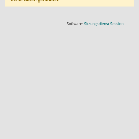
(Wird in
Software:
Sitzungsdienst
Session