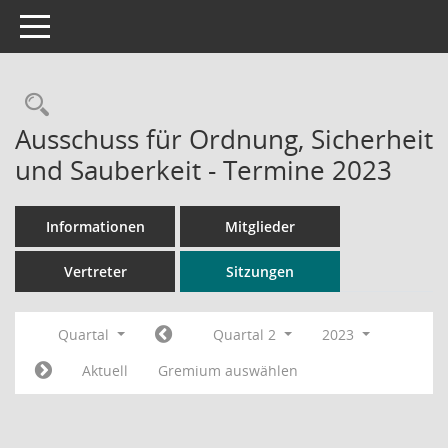
Toggle navigation
Rechercheauswahl
Ausschuss für Ordnung, Sicherheit
und Sauberkeit - Termine 2023
Informationen
Mitglieder
Vertreter
Sitzungen
Quartal
Quartal 2
2023
Aktuell
Gremium auswählen