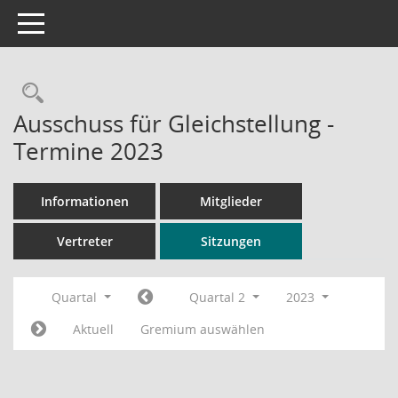
Toggle navigation
Rechercheauswahl
Ausschuss für Gleichstellung -
Termine 2023
Informationen
Mitglieder
Vertreter
Sitzungen
Quartal
Quartal 2
2023
Aktuell
Gremium auswählen