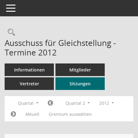
Toggle navigation
Rechercheauswahl
Ausschuss für Gleichstellung -
Termine 2012
Informationen
Mitglieder
Vertreter
Sitzungen
Quartal
Quartal 2
2012
Aktuell
Gremium auswählen