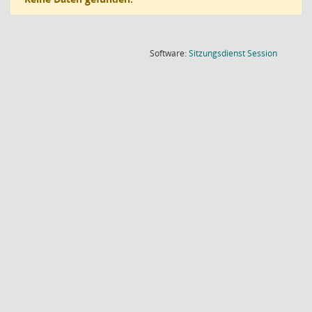
(Wird in
Software:
Sitzungsdienst
Session