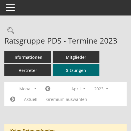
Toggle navigation
Rechercheauswahl
Ratsgruppe PDS - Termine 2023
Informationen
Mitglieder
Vertreter
Sitzungen
Monat
April
2023
Aktuell
Gremium auswählen
Keine Daten gefunden.