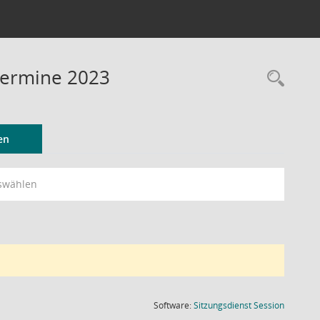
Termine 2023
Rec
en
swählen
(Wird in
Software:
Sitzungsdienst
Session