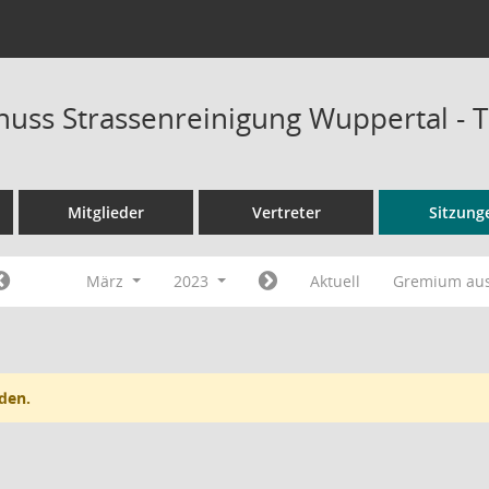
uss Strassenreinigung Wuppertal - 
Mitglieder
Vertreter
Sitzung
März
2023
Aktuell
Gremium au
den.