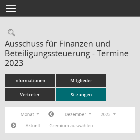
Toggle navigation
Rechercheauswahl
Ausschuss für Finanzen und
Beteiligungssteuerung - Termine
2023
Informationen
Mitglieder
Vertreter
Sitzungen
Monat
Dezember
2023
Aktuell
Gremium auswählen