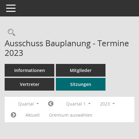
Toggle navigation
Rechercheauswahl
Ausschuss Bauplanung - Termine
2023
Informationen
Mitglieder
Vertreter
Sitzungen
Quartal
Quartal 1
2023
Aktuell
Gremium auswählen