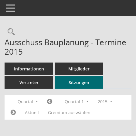
Toggle navigation
Rechercheauswahl
Ausschuss Bauplanung - Termine
2015
Informationen
Mitglieder
Vertreter
Sitzungen
Quartal
Quartal 1
2015
Aktuell
Gremium auswählen