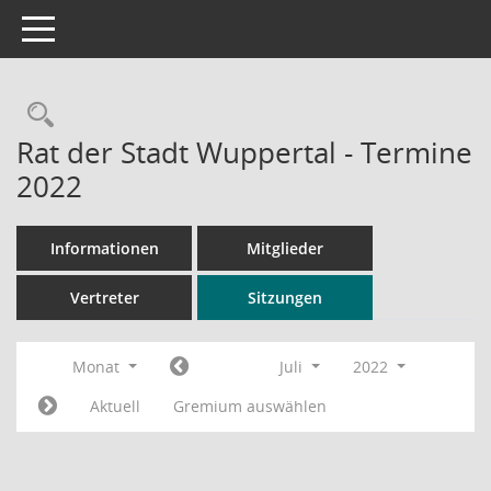
Toggle navigation
Rechercheauswahl
Rat der Stadt Wuppertal - Termine
2022
Informationen
Mitglieder
Vertreter
Sitzungen
Monat
Juli
2022
Aktuell
Gremium auswählen