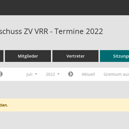
schuss ZV VRR - Termine 2022
Mitglieder
Vertreter
Sitzung
Juli
2022
Aktuell
Gremium au
den.