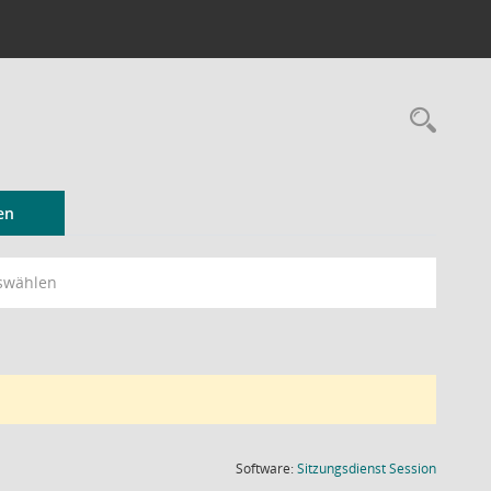
Rec
en
swählen
(Wird in
Software:
Sitzungsdienst
Session