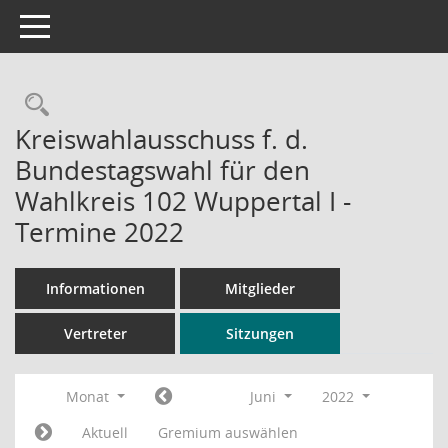
Toggle navigation
Rechercheauswahl
Kreiswahlausschuss f. d.
Bundestagswahl für den
Wahlkreis 102 Wuppertal I -
Termine 2022
Informationen
Mitglieder
Vertreter
Sitzungen
Monat
Juni
2022
Aktuell
Gremium auswählen