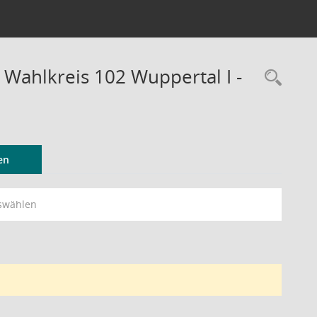
 Wahlkreis 102 Wuppertal I -
Rec
en
swählen