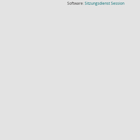
(Wird in
Software:
Sitzungsdienst
Session