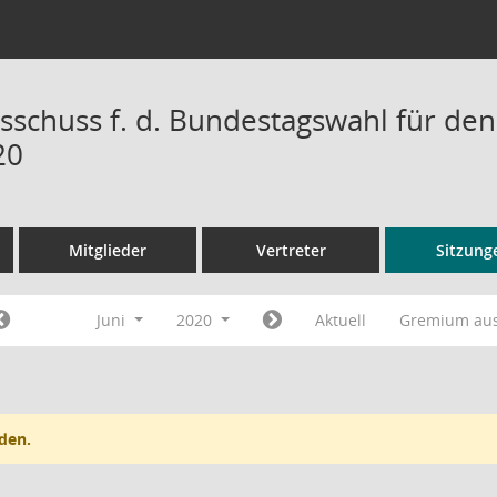
sschuss f. d. Bundestagswahl für den
20
Mitglieder
Vertreter
Sitzung
Juni
2020
Aktuell
Gremium au
den.