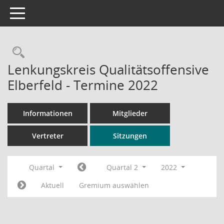
Toggle navigation
Rechercheauswahl
Lenkungskreis Qualitätsoffensive
Elberfeld - Termine 2022
Informationen
Mitglieder
Vertreter
Sitzungen
Quartal
Quartal 2
2022
Aktuell
Gremium auswählen