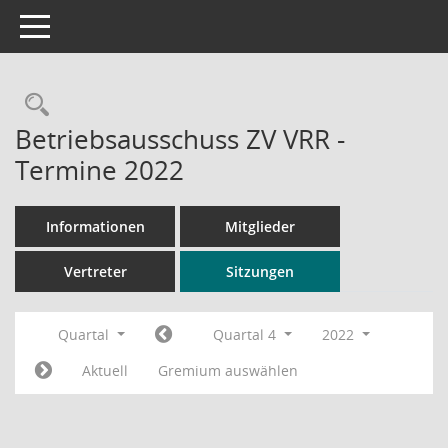
Toggle navigation
Rechercheauswahl
Betriebsausschuss ZV VRR -
Termine 2022
Informationen
Mitglieder
Vertreter
Sitzungen
Quartal
Quartal 4
2022
Aktuell
Gremium auswählen