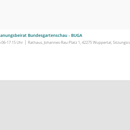
lanungsbeirat Bundesgartenschau - BUGA
6:06-17:15 Uhr
Rathaus, Johannes-Rau-Platz 1, 42275 Wuppertal, Sitzungs