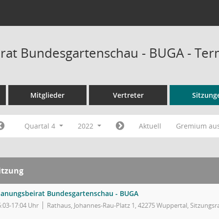
rat Bundesgartenschau - BUGA - Ter
Mitglieder
Vertreter
Sitzung
Quartal 4
2022
Aktuell
Gremium au
itzung
lanungsbeirat Bundesgartenschau - BUGA
6:03-17:04 Uhr
Rathaus, Johannes-Rau-Platz 1, 42275 Wuppertal, Sitzungs