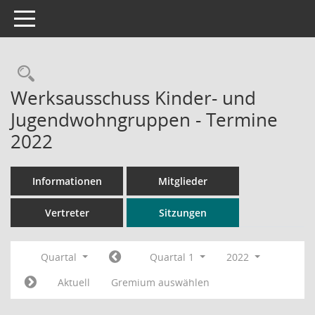
Toggle navigation
Rechercheauswahl
Werksausschuss Kinder- und
Jugendwohngruppen - Termine
2022
Informationen
Mitglieder
Vertreter
Sitzungen
Quartal
Quartal 1
2022
Aktuell
Gremium auswählen