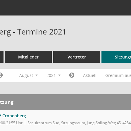
rg - Termine 2021
Mitglieder
Vertreter
Sitzung
August
2021
Aktuell
Gremium au
itzung
V Cronenberg
:00-21:55 Uhr
Schulzentrum Süd, Sitzungsraum, Jung-Stilling-Weg 45, 423