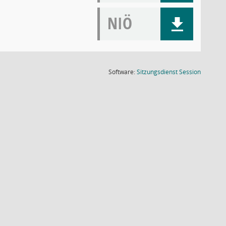
NIÖ
(Wird in
Software:
Sitzungsdienst
Session