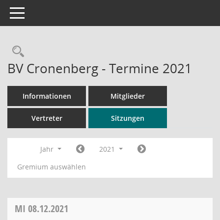
Toggle navigation
Rechercheauswahl
BV Cronenberg - Termine 2021
Informationen
Mitglieder
Vertreter
Sitzungen
Jahr
2021
Gremium auswählen
MI
08.12.2021