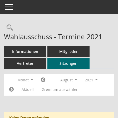
Toggle navigation
Rechercheauswahl
Wahlausschuss - Termine 2021
Informationen
Mitglieder
Vertreter
Sitzungen
Monat
August
2021
Aktuell
Gremium auswählen
Keine Daten gefunden.