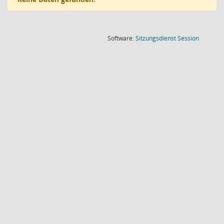
(Wird in
Software:
Sitzungsdienst
Session