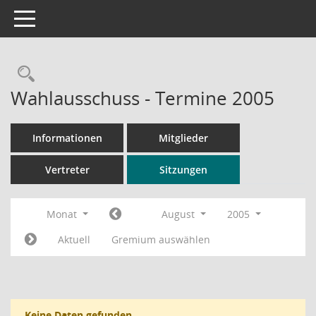
Toggle navigation
Rechercheauswahl
Wahlausschuss - Termine 2005
Informationen
Mitglieder
Vertreter
Sitzungen
Monat
August
2005
Aktuell
Gremium auswählen
Keine Daten gefunden.