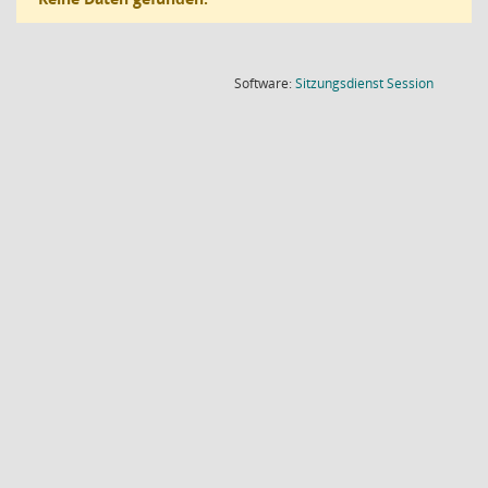
(Wird in
Software:
Sitzungsdienst
Session