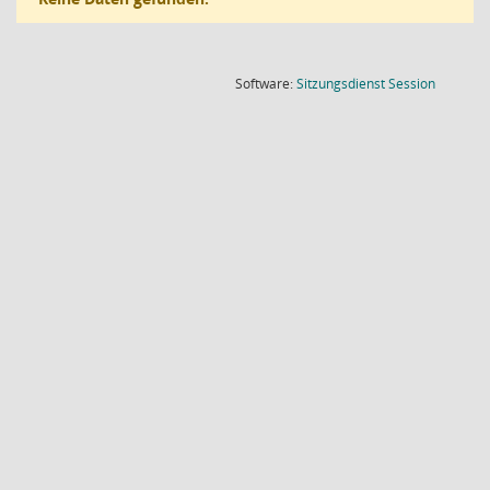
(Wird in
Software:
Sitzungsdienst
Session