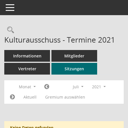
Toggle navigation
Rechercheauswahl
Kulturausschuss - Termine 2021
Informationen
Mitglieder
Vertreter
Sitzungen
Monat
Juli
2021
Aktuell
Gremium auswählen
Keine Daten gefunden.