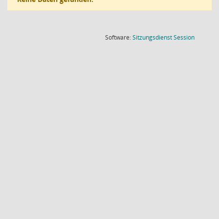
(Wird in
Software:
Sitzungsdienst
Session