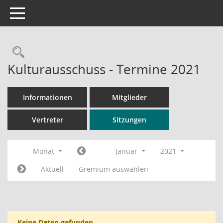
Toggle navigation
Rechercheauswahl
Kulturausschuss - Termine 2021
Informationen
Mitglieder
Vertreter
Sitzungen
Monat
Januar
2021
Aktuell
Gremium auswählen
Keine Daten gefunden.