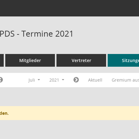
PDS - Termine 2021
Mitglieder
Vertreter
Sitzung
Juli
2021
Aktuell
Gremium au
den.