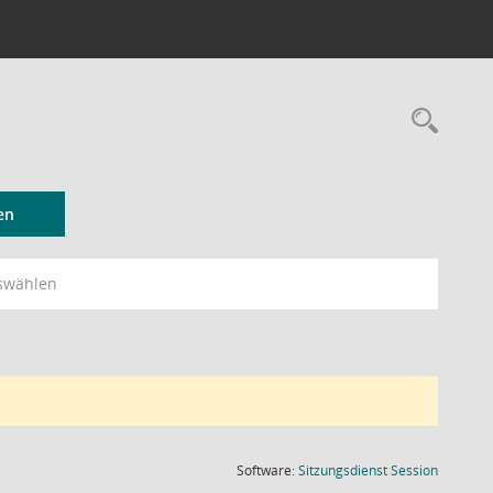
Rec
en
swählen
(Wird in
Software:
Sitzungsdienst
Session