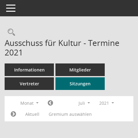
Toggle navigation
Rechercheauswahl
Ausschuss für Kultur - Termine
2021
Informationen
Mitglieder
Vertreter
Sitzungen
Monat
Juli
2021
Aktuell
Gremium auswählen