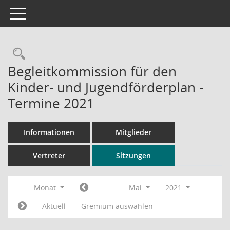
Toggle navigation
Rechercheauswahl
Begleitkommission für den
Kinder- und Jugendförderplan -
Termine 2021
Informationen
Mitglieder
Vertreter
Sitzungen
Monat
Mai
2021
Aktuell
Gremium auswählen