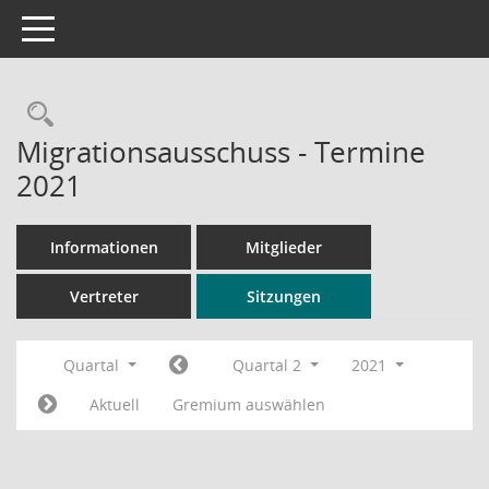
Toggle navigation
Rechercheauswahl
Migrationsausschuss - Termine
2021
Informationen
Mitglieder
Vertreter
Sitzungen
Quartal
Quartal 2
2021
Aktuell
Gremium auswählen