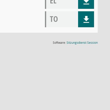
EL
TO
(Wird in
Software:
Sitzungsdienst
Session