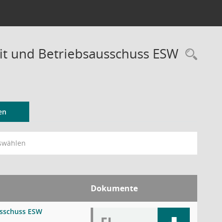
it und Betriebsausschuss ESW
Rec
en
swählen
Dokumente
usschuss ESW