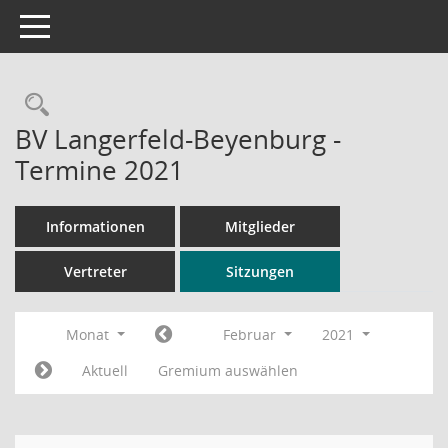
Toggle navigation
Rechercheauswahl
BV Langerfeld-Beyenburg -
Termine 2021
Informationen
Mitglieder
Vertreter
Sitzungen
Monat
Februar
2021
Aktuell
Gremium auswählen