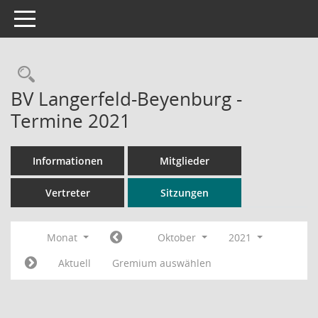
Toggle navigation
Rechercheauswahl
BV Langerfeld-Beyenburg -
Termine 2021
Informationen
Mitglieder
Vertreter
Sitzungen
Monat
Oktober
2021
Aktuell
Gremium auswählen