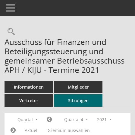
Toggle navigation
Rechercheauswahl
Ausschuss für Finanzen und
Beteiligungssteuerung und
gemeinsamer Betriebsausschuss
APH / KIJU - Termine 2021
Informationen
Mitglieder
Vertreter
Sitzungen
Quartal
Quartal 4
2021
Aktuell
Gremium auswählen