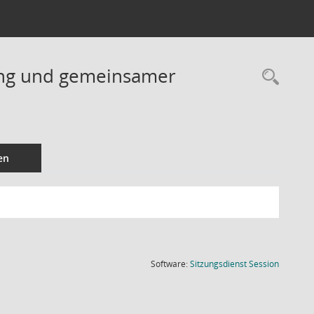
ung und gemeinsamer
Rec
en
(Wird in
Software:
Sitzungsdienst
Session