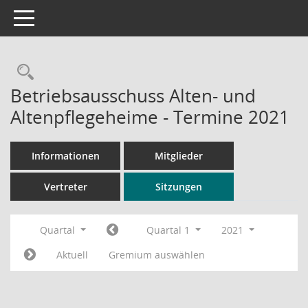
Toggle navigation
Rechercheauswahl
Betriebsausschuss Alten- und
Altenpflegeheime - Termine 2021
Informationen
Mitglieder
Vertreter
Sitzungen
Quartal
Quartal 1
2021
Aktuell
Gremium auswählen