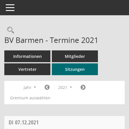
Toggle navigation
Rechercheauswahl
BV Barmen - Termine 2021
Informationen
Mitglieder
Vertreter
Sitzungen
Jahr
2021
Gremium auswählen
DI
07.12.2021