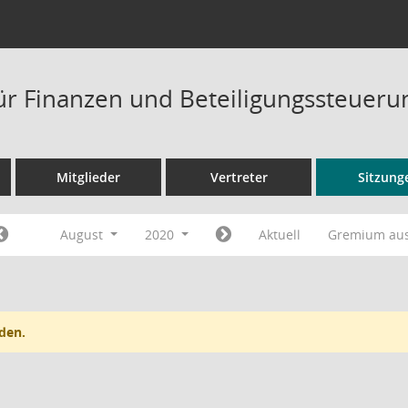
ür Finanzen und Beteiligungssteueru
Mitglieder
Vertreter
Sitzung
August
2020
Aktuell
Gremium au
den.