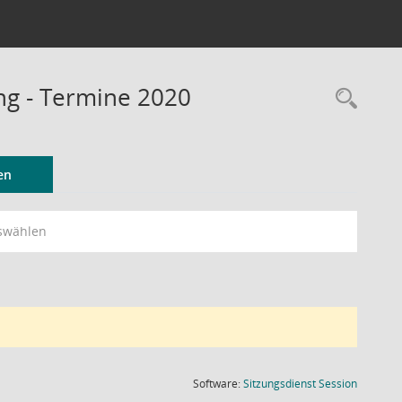
ng - Termine 2020
Rec
en
swählen
(Wird in
Software:
Sitzungsdienst
Session