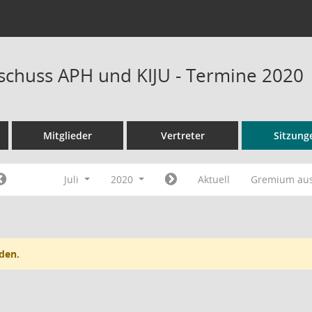
schuss APH und KIJU - Termine 2020
Mitglieder
Vertreter
Sitzung
Juli
2020
Aktuell
Gremium au
den.