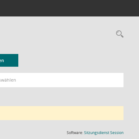
Rec
en
swählen
(Wird in
Software:
Sitzungsdienst
Session