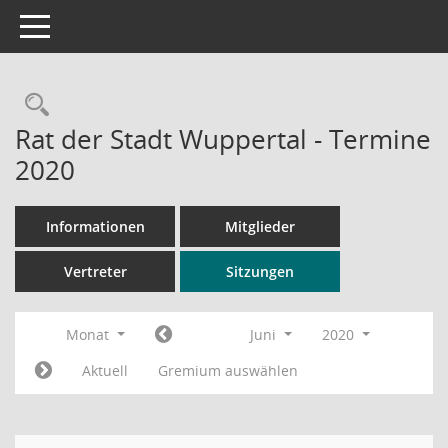
Toggle navigation
Rechercheauswahl
Rat der Stadt Wuppertal - Termine
2020
Informationen
Mitglieder
Vertreter
Sitzungen
Monat
Juni
2020
Aktuell
Gremium auswählen