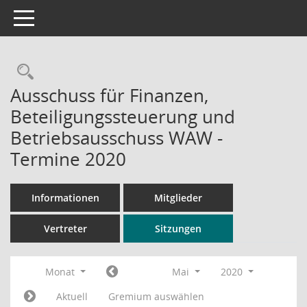
Toggle navigation
Rechercheauswahl
Ausschuss für Finanzen,
Beteiligungssteuerung und
Betriebsausschuss WAW -
Termine 2020
Informationen
Mitglieder
Vertreter
Sitzungen
Monat
Mai
2020
Aktuell
Gremium auswählen