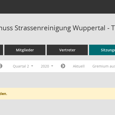
uss Strassenreinigung Wuppertal - 
Mitglieder
Vertreter
Sitzung
Quartal 2
2020
Aktuell
Gremium au
den.