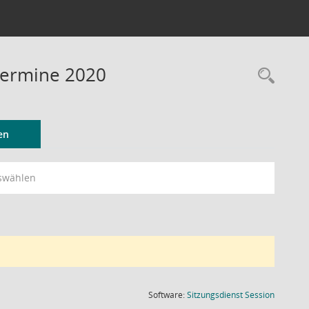
Termine 2020
Rec
en
swählen
(Wird in
Software:
Sitzungsdienst
Session