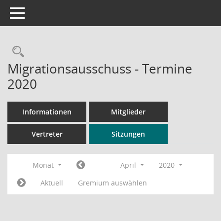
Toggle navigation
Rechercheauswahl
Migrationsausschuss - Termine
2020
Informationen
Mitglieder
Vertreter
Sitzungen
Monat
April
2020
Aktuell
Gremium auswählen